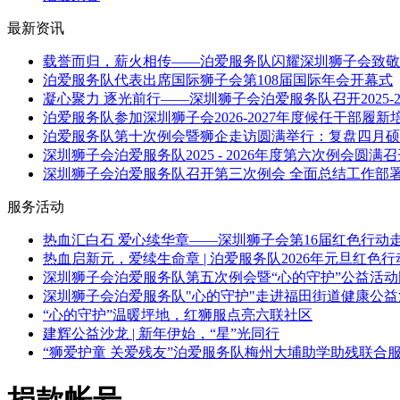
最新资讯
载誉而归，薪火相传——泊爱服务队闪耀深圳狮子会致敬
泊爱服务队代表出席国际狮子会第108届国际年会开幕式
凝心聚力 逐光前行——深圳狮子会泊爱服务队召开2025-
泊爱服务队参加深圳狮子会2026-2027年度候任干部履新
泊爱服务队第十次例会暨狮企走访圆满举行：复盘四月硕
深圳狮子会泊爱服务队2025 - 2026年度第六次例会圆满
深圳狮子会泊爱服务队召开第三次例会 全面总结工作部
服务活动
热血汇白石 爱心续华章——深圳狮子会第16届红色行动
热血启新元，爱续生命章 | 泊爱服务队2026年元旦红色
深圳狮子会泊爱服务队第五次例会暨“心的守护”公益活
深圳狮子会泊爱服务队"心的守护"走进福田街道健康公
“心的守护”温暖坪地，红狮服点亮六联社区
建辉公益沙龙 | 新年伊始，“星”光同行
“狮爱护童 关爱残友”泊爱服务队梅州大埔助学助残联合