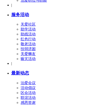
泊爱职位与职能
|
服务活动
关爱社区
助学活动
助残活动
红色行动
敬老活动
扶弱济困
关爱狮友
赈灾活动
|
最新动态
泊爱会议
活动倡议
区会活动
联谊活动
感恩答谢